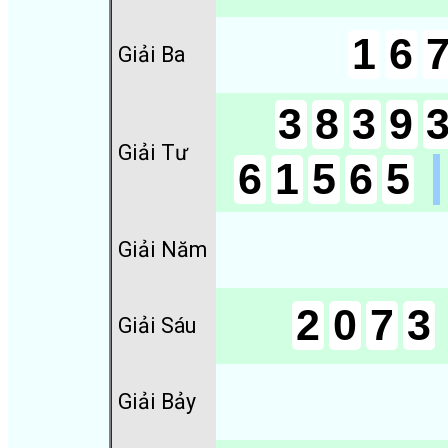
Giải Ba
Giải Tư
Giải Năm
Giải Sáu
Giải Bảy