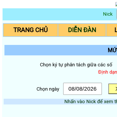
Nick
TRANG CHỦ
DIỄN ĐÀN
MỨC
Chọn ký tự phân tách giữa các số
Định dạ
Chọn ngày
Nhấn vào Nick để xem th