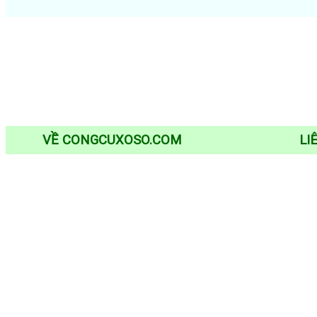
VỀ CONGCUXOSO.COM
LI