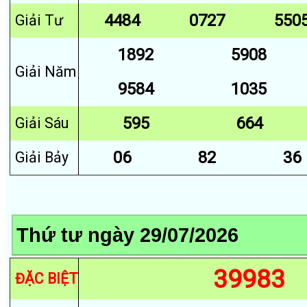
4484
0727
550
Giải Tư
1892
5908
Giải Năm
9584
1035
595
664
Giải Sáu
06
82
36
Giải Bảy
39983
ĐẶC BIỆT