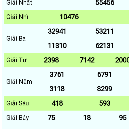
55456
Giải Nhất
10476
Giải Nhì
32941
53211
Giải Ba
11310
62131
2398
7142
200
Giải Tư
3761
6791
Giải Năm
3118
8299
418
593
Giải Sáu
75
18
95
Giải Bảy