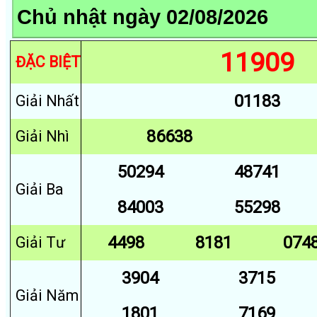
11909
ĐẶC BIỆT
01183
Giải Nhất
86638
Giải Nhì
50294
48741
Giải Ba
84003
55298
4498
8181
074
Giải Tư
3904
3715
Giải Năm
1801
7169