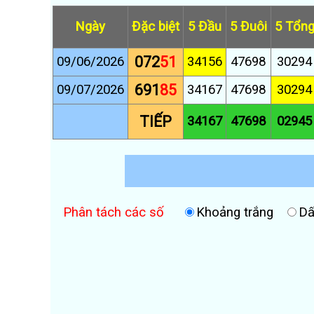
Ngày
Đặc biệt
5 Đầu
5 Đuôi
5 Tổn
072
51
09/06/2026
34156
47698
30294
691
85
09/07/2026
34167
47698
30294
TIẾP
34167
47698
02945
Phân tách các số
Khoảng trắng
Dấ