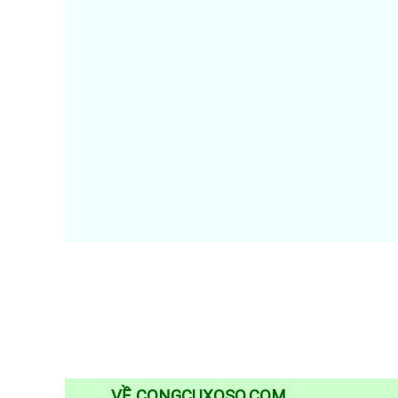
VỀ CONGCUXOSO.COM