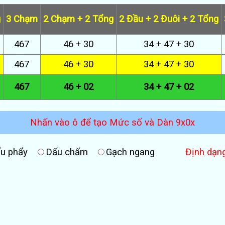
g
3 Chạm
2 Chạm + 2 Tổng
2 Đầu + 2 Đuôi + 2 Tổng
467
46 + 30
34 + 47 + 30
467
46 + 30
34 + 47 + 30
467
46 + 02
34 + 47 + 02
Nhấn vào ô để tạo Mức số và Dàn 9x0x
u phẩy
Dấu chấm
Gạch ngang
Định dạn