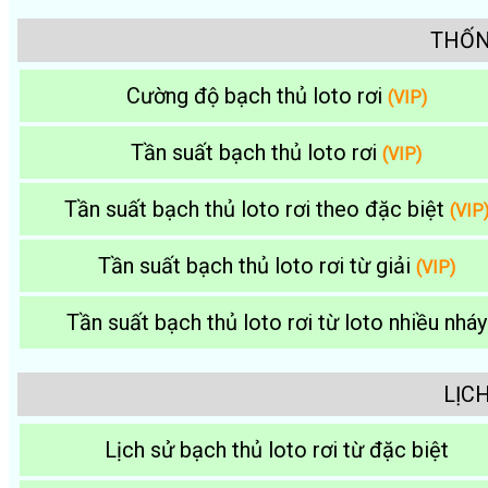
THỐN
Cường độ bạch thủ loto rơi
(VIP)
Tần suất bạch thủ loto rơi
(VIP)
Tần suất bạch thủ loto rơi theo đặc biệt
(VIP
Tần suất bạch thủ loto rơi từ giải
(VIP)
Tần suất bạch thủ loto rơi từ loto nhiều nháy
LỊC
Lịch sử bạch thủ loto rơi từ đặc biệt