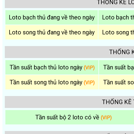
THỐNG KÊ LO
Loto bạch thủ đang về theo ngày
Loto bạch t
Loto song thủ đang về theo ngày
Loto song t
THỐNG K
Tần suất bạch thủ loto ngày
Tần suất bạ
(VIP)
Tần suất song thủ loto ngày
Tần suất so
(VIP)
THỐNG KÊ 
Tần suất bộ 2 loto có về
(VIP)