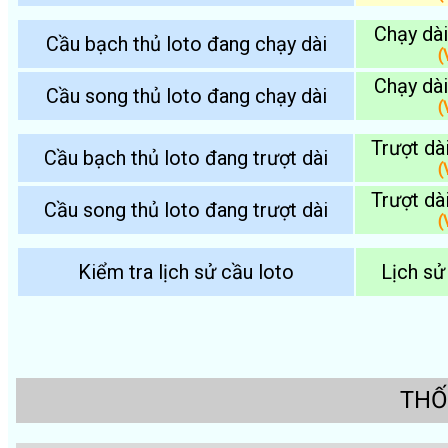
Chạy dài
Cầu bạch thủ loto đang chạy dài
(
Chạy dài
Cầu song thủ loto đang chạy dài
(
Trượt dà
Cầu bạch thủ loto đang trượt dài
(
Trượt dà
Cầu song thủ loto đang trượt dài
(
Kiểm tra lịch sử cầu loto
Lịch sử
THỐ