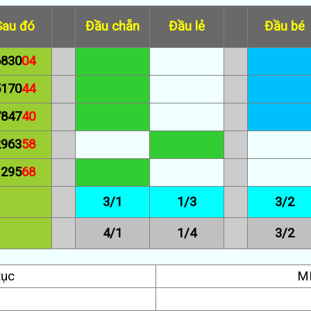
Sau đó
Đầu chẵn
Đầu lẻ
Đầu bé
6830
04
5170
44
7847
40
2963
58
1295
68
3/1
1/3
3/2
4/1
1/4
3/2
tục
MM