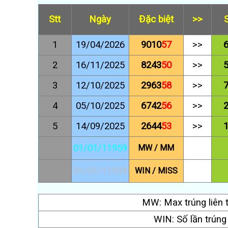
Stt
Ngày
Đặc biệt
>>
1
19/04/2026
9010
57
>>
2
16/11/2025
8243
50
>>
3
12/10/2025
2963
58
>>
4
05/10/2025
6742
56
>>
5
14/09/2025
2644
53
>>
01/01/11959
MW / MM
01/01/11959
WIN / MISS
MW: Max trúng liên 
WIN: Số lần trúng