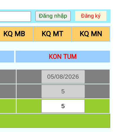
Đăng ký
KQ MB
KQ MT
KQ MN
KON TUM