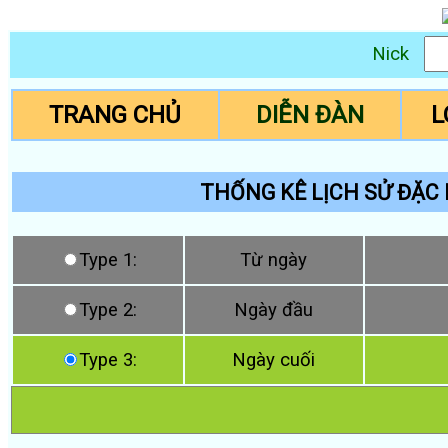
Nick
TRANG CHỦ
DIỄN ĐÀN
L
THỐNG KÊ LỊCH SỬ ĐẶC 
Type 1:
Từ ngày
Type 2:
Ngày đầu
Type 3:
Ngày cuối