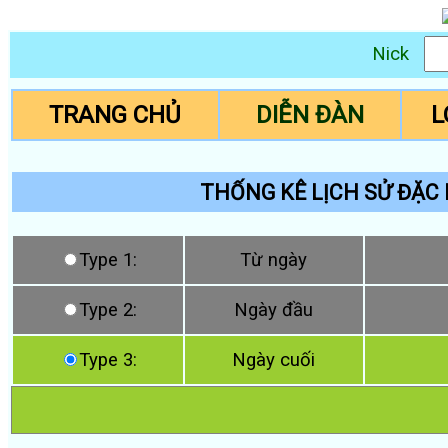
Nick
TRANG CHỦ
DIỄN ĐÀN
L
THỐNG KÊ LỊCH SỬ ĐẶC 
Type 1:
Từ ngày
Type 2:
Ngày đầu
Type 3:
Ngày cuối