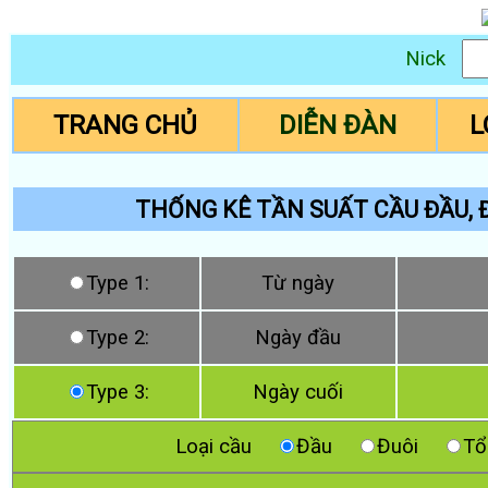
Nick
TRANG CHỦ
DIỄN ĐÀN
L
THỐNG KÊ TẦN SUẤT CẦU ĐẦU, Đ
Type 1:
Từ ngày
Type 2:
Ngày đầu
Type 3:
Ngày cuối
Loại cầu
Đầu
Đuôi
Tổ