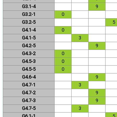
G3.1-4
9
G3.2-1
0
G3.2-5
5
G4.1-4
0
G4.1-5
3
G4.2-5
9
G4.3-2
0
G4.5-3
0
G4.5-5
0
G4.6-4
9
G4.7-1
3
G4.7-2
9
G4.7-3
9
G4.7-5
3
G6.1-1
5