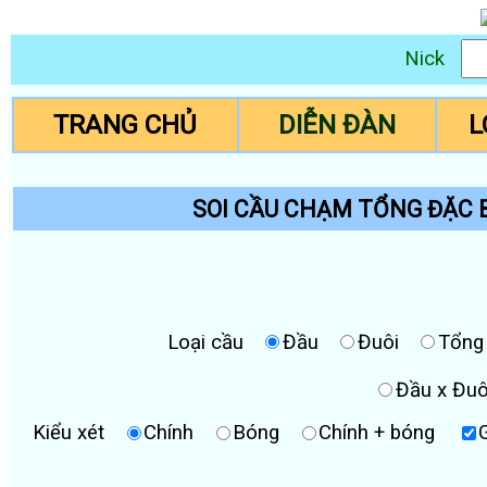
Nick
TRANG CHỦ
DIỄN ĐÀN
L
SOI CẦU CHẠM TỔNG ĐẶC BI
Loại cầu
Đầu
Đuôi
Tổng
Đầu x Đuô
Kiểu xét
Chính
Bóng
Chính + bóng