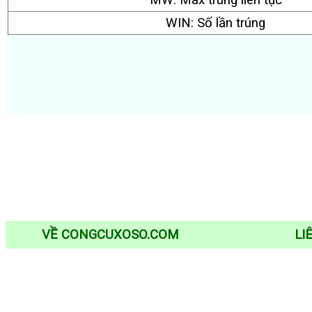
MW: Max trúng liên tục
WIN: Số lần trúng
VỀ CONGCUXOSO.COM
LI