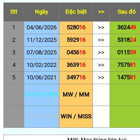
Stt
Ngày
Đặc biệt
>>
Sau đó
1
04/06/2026
5280
16
>>
3624
49
2
11/12/2025
5929
16
>>
5318
24
3
07/08/2025
0456
16
>>
0115
59
4
10/02/2022
3639
16
>>
7575
81
5
10/06/2021
3497
16
>>
1475
81
01/01/11959
MW / MM
01/01/11959
WIN / MISS