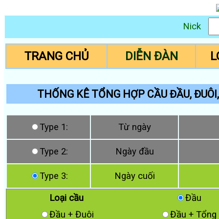
Nick
TRANG CHỦ
DIỄN ĐÀN
L
THỐNG KÊ TỔNG HỢP CẦU ĐẦU, ĐUÔI,
Type 1:
Từ ngày
Type 2:
Ngày đầu
Type 3:
Ngày cuối
Loại cầu
Đầu
Đầu + Đuôi
Đầu + Tổng