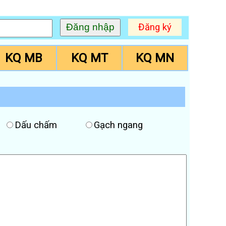
Đăng ký
KQ MB
KQ MT
KQ MN
Dấu chấm
Gạch ngang