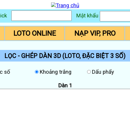
ick
Mật khẩu
LOTO ONLINE
NẠP VIP, PRO
LỌC - GHÉP DÀN 3D (LOTO, ĐẶC BIỆT 3 SỐ)
c số
Khoảng trắng
Dấu phẩy
Dàn 1