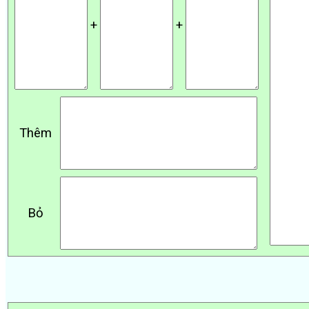
+
+
Thêm
Bỏ