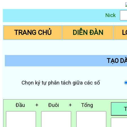
Nick
TRANG CHỦ
DIỄN ĐÀN
L
TẠO DÀ
Chọn ký tự phân tách giữa các số
Đầu
+
Đuôi
+
Tổng